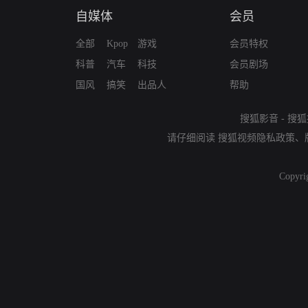
自媒体
会员
全部
Kpop
游戏
会员特权
科普
汽车
科技
会员剧场
国风
搞笑
出品人
帮助
搜狐影音
-
搜狐
请仔细阅读
搜狐视频隐私政策
、
Copyri