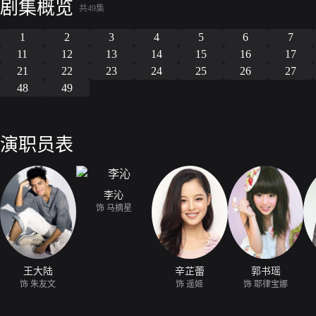
剧集概览
自己的幸福。
共49集
1
2
3
4
5
6
7
11
12
13
14
15
16
17
21
22
23
24
25
26
27
48
49
演职员表
李沁
饰 马摘星
王大陆
辛芷蕾
郭书瑶
饰 朱友文
饰 遥姬
饰 耶律宝娜