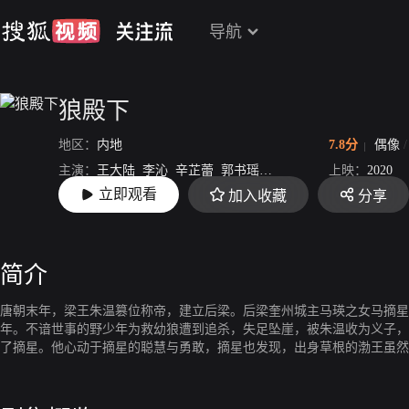
导航
狼殿下
地区：
内地
7.8分
偶像
主演：
王大陆
李沁
辛芷蕾
郭书瑶
林佑威
臧洪娜
上映：
2020
立即观看
加入收藏
分享
导演：
孟凡
简介
唐朝末年，梁王朱温篡位称帝，建立后梁。后梁奎州城主马瑛之女马摘星
年。不谙世事的野少年为救幼狼遭到追杀，失足坠崖，被朱温收为义子，
了摘星。他心动于摘星的聪慧与勇敢，摘星也发现，出身草根的渤王虽然
的善良和正义感。在摘星的感化和支持下，渤王反对苛政、扶助百姓、匡
程中两人的感情也在不断加深。虽然此后也有过争执和误会，但是二人始
不弃。在历经重重磨难和考验之后，渤王和摘星秉持善良和正义战胜了各