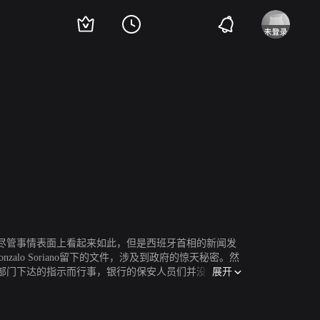
夏·维柯
玛丽安·阿尔瓦雷斯
米格尔·费南德斯
玛利亚·莫林斯
尽管事情表面上看起来如此，但是西班牙首相的新闻发
o Soriano留下的文件，涉及到政府的惊天秘密。然
展开
部门下达的指示而行事，银行的保安人员们并没有接到