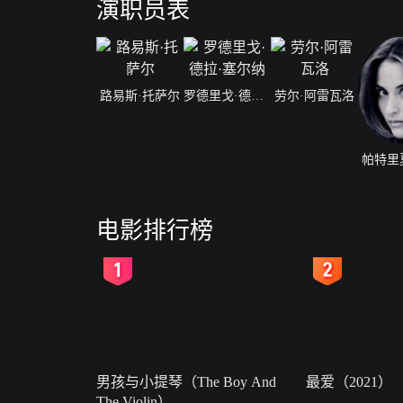
演职员表
路易斯·托萨尔
罗德里戈·德拉·塞尔纳
劳尔·阿雷瓦洛
帕特里
电影排行榜
2
3
男孩与小提琴（The Boy And
最爱（2021）
The Violin）