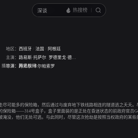
al From A Thief
地区：
西班牙
/
法国
/
阿根廷
主演：
路易斯·托萨尔
罗德里戈·德拉·塞尔纳
劳尔·阿雷瓦洛
帕特里
播放源：
腾讯视频
导演：
丹尼尔·卡尔帕索罗
走尽可能多的保险箱，然后通过与废弃地下铁线路相连的隧道逃之夭夭。
箱——314号盒子，盒子里面装的是正处在昏迷状态的前政府官员Gonzal
被淹没，他们无处可逃。与此同时，尽管这次抢劫是按照当权政府的某些