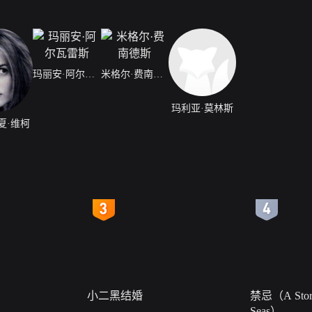
玛丽安·阿尔瓦雷斯
米格尔·费南德斯
玛利亚·莫林斯
夏·维柯
4
5
小二黑结婚
禁忌（A Story
Seas）