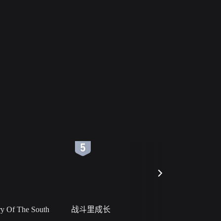
6
7
 Of The South
战斗里成长
私人女教