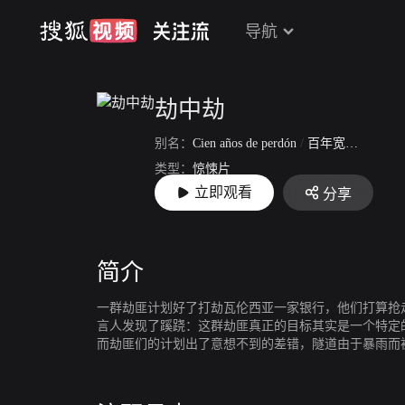
导航
劫中劫
别名：
Cien años de perdón
/
百年宽恕
/
To Ste
类型：
惊悚片
立即观看
分享
上映：
2016-03-03
简介
一群劫匪计划好了打劫瓦伦西亚一家银行，他们打算抢
言人发现了蹊跷：这群劫匪真正的目标其实是一个特定的保险
而劫匪们的计划出了意想不到的差错，隧道由于暴雨而
指示要放他们逃走……