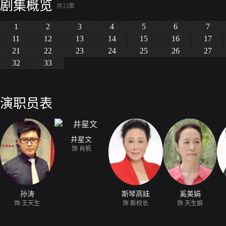
剧集概览
党、心中有民、心中有责、心中有戒”，当一届“好官”的光荣誓言和梦想
共33集
1
2
3
4
5
6
7
11
12
13
14
15
16
17
21
22
23
24
25
26
27
32
33
演职员表
井星文
饰 肖帆
孙涛
斯琴高娃
奚美娟
饰 王天生
饰 斯校长
饰 天生娘