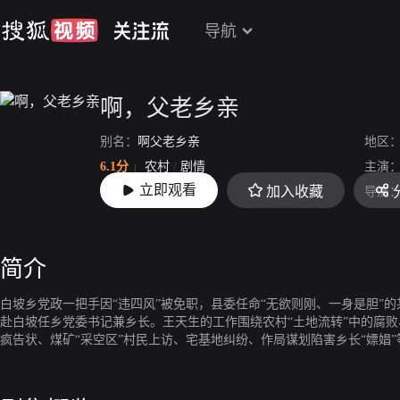
导航
啊，父老乡亲
别名：
啊父老乡亲
地区
6.1分
农村
/
剧情
主演
立即观看
加入收藏
上映：
2018
导演
简介
白坡乡党政一把手因“违四风”被免职，县委任命“无欲则刚、一身是胆”
赴白坡任乡党委书记兼乡长。王天生的工作围绕农村“土地流转”中的腐败
疯告状、煤矿“采空区”村民上访、宅基地纠纷、作局谋划陷害乡长“嫖娼
生两袖清风，一身正气，大智大勇，治村官、惩乡霸，遏制了各种恶势力
奔小康，富乡富村富民，利用传统古村落和历史遗存谋划乡村的旅游文化
莓，建成全省第一家三千亩的“中国树莓谷”产业园区。王天生最终实现了