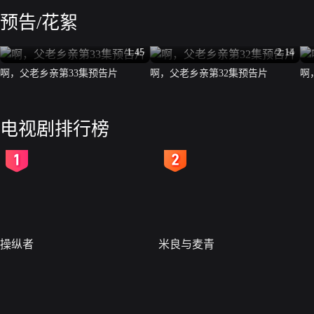
预告/花絮
1:45
2:14
啊，父老乡亲第33集预告片
啊，父老乡亲第32集预告片
啊
电视剧排行榜
2
3
操纵者
米良与麦青