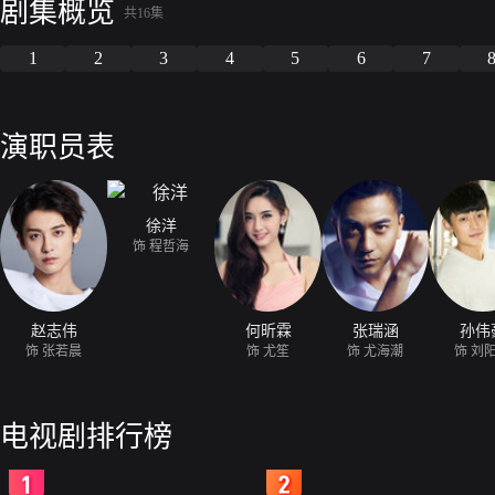
剧集概览
共16集
1
2
3
4
5
6
7
演职员表
徐洋
饰 程哲海
赵志伟
何昕霖
张瑞涵
孙伟
饰 张若晨
饰 尤笙
饰 尤海潮
饰 刘
电视剧排行榜
2
3