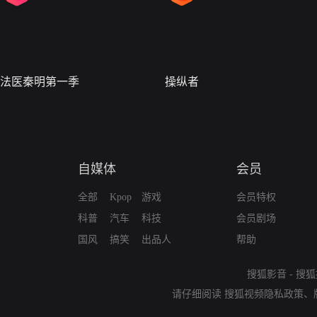
法医秦明第一季
操纵者
自媒体
会员
全部
Kpop
游戏
会员特权
科普
汽车
科技
会员剧场
国风
搞笑
出品人
帮助
搜狐影音
-
搜狐
请仔细阅读
搜狐视频隐私政策
、