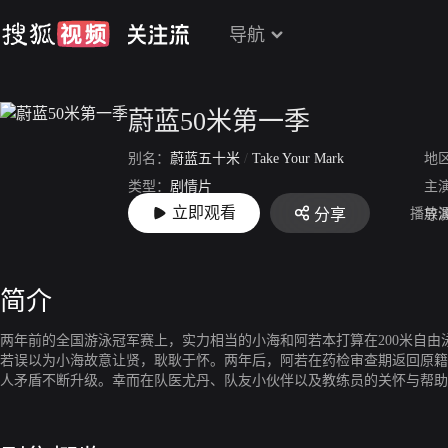
导航
蔚蓝50米第一季
别名：
蔚蓝五十米
/
Take Your Mark
地
类型：
剧情片
主
立即观看
播放
分享
上映：
2017-10-17
导
简介
两年前的全国游泳冠军赛上，实力相当的小海和阿若本打算在200米自
若误以为小海故意让贤，耿耿于怀。两年后，阿若在药检审查期返回原籍
人矛盾不断升级。幸而在队医尤丹、队友小伙伴以及教练员的关怀与帮助
欢呼声中，再次并肩站上了全国赛的出发台……