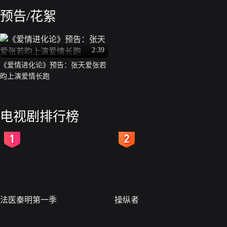
预告/花絮
2:39
《爱情进化论》预告：张天爱张若
昀上演爱情长跑
电视剧排行榜
2
3
法医秦明第一季
操纵者