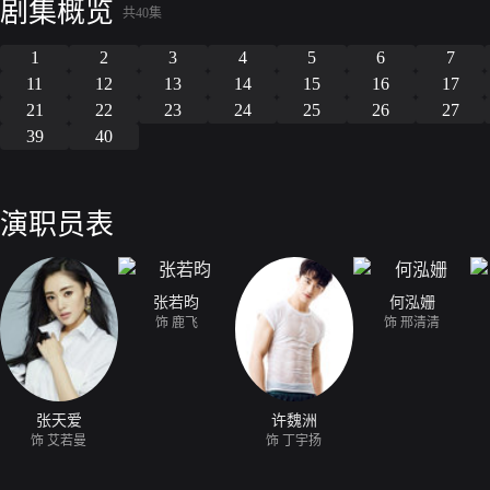
剧集概览
共40集
1
2
3
4
5
6
7
11
12
13
14
15
16
17
21
22
23
24
25
26
27
39
40
演职员表
张若昀
何泓姗
饰 鹿飞
饰 邢清清
张天爱
许魏洲
饰 艾若曼
饰 丁宇扬