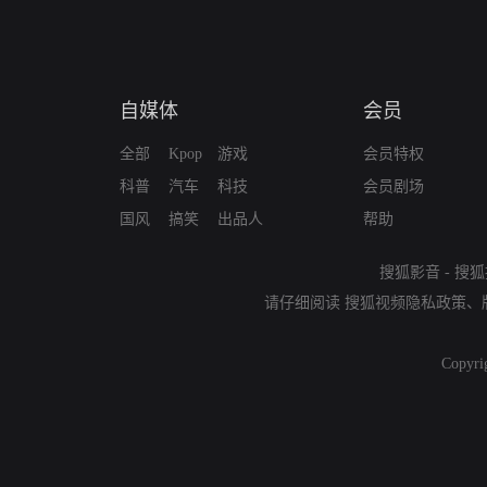
自媒体
会员
全部
Kpop
游戏
会员特权
科普
汽车
科技
会员剧场
国风
搞笑
出品人
帮助
搜狐影音
-
搜狐
请仔细阅读
搜狐视频隐私政策
、
Copyri