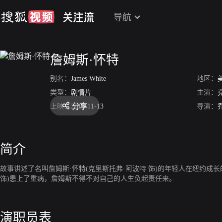
导航
詹姆斯·怀特
别名：
James White
地区：
类型：
剧情片
主演：
分享
上映：
2015-11-13
导演：
简介
故事讲述了名叫詹姆斯·怀特(克里斯托弗·阿波特 饰)的年轻人在纽约
饰)患上了重病，詹姆斯不得不对自己的人生负起责任来。
演职员表