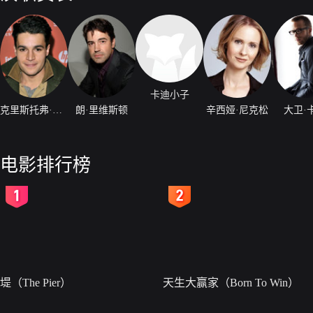
卡迪小子
克里斯托弗·阿波特
朗·里维斯顿
辛西娅·尼克松
大卫·
电影排行榜
2
3
堤（The Pier）
天生大赢家（Born To Win）