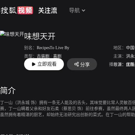
导航
味想天开
别名：
RecipesTo Live By
地区：
中国
类型：
古装剧
/
喜剧
主演：
洪永
立即观看
播放源：
优酷
分享
上映：
2017-01-02
导演：
庄伟
简介
丁一山（洪永城 饰）拥有一条无人能及的舌头，其味觉要比常人灵敏百
赛，丁一山瞒着父亲和好友石柔（蔡思贝 饰）前往参赛，虽然最终两人因为
虽然拥有着精湛的厨艺，却始终无法研究出创新的菜式。在丁一山的帮助
惜，可两人的友谊却因为石柔的存在而产生了裂痕。