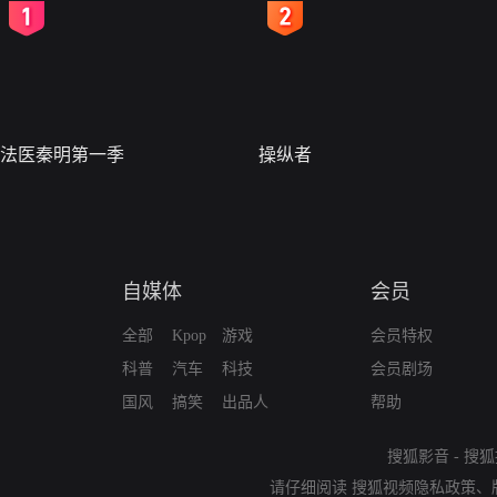
2
3
法医秦明第一季
操纵者
自媒体
会员
全部
Kpop
游戏
会员特权
科普
汽车
科技
会员剧场
国风
搞笑
出品人
帮助
搜狐影音
-
搜狐
请仔细阅读
搜狐视频隐私政策
、