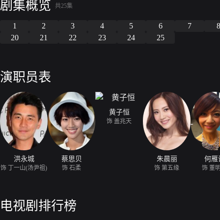
剧集概览
共25集
1
2
3
4
5
6
7
20
21
22
23
24
25
演职员表
黄子恒
饰 盖兆天
洪永城
蔡思贝
朱晨丽
何雁
饰 丁一山(汤尹祖)
饰 石柔
饰 第五缘
饰 董
电视剧排行榜