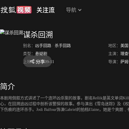
导航
谋杀回溯
别名：
凶手回路
/
杀手回路
地区：
美国
类型：
悬疑剧
主演：
理查
分享
上映：
2017-09-11
导演：
萨姆
简介
本剧用倒叙方式讲述了一个连环凶杀案的故事，剧名Rellik是英文单词Kill
心，在回溯追凶过程中剖析该警探的故事。参与演出《雪岛迷踪》及《权力的游戏
下伤痕的连环杀手。Jodi Balfour饰演Gabriel的拍档Elaine，她
行制片方。