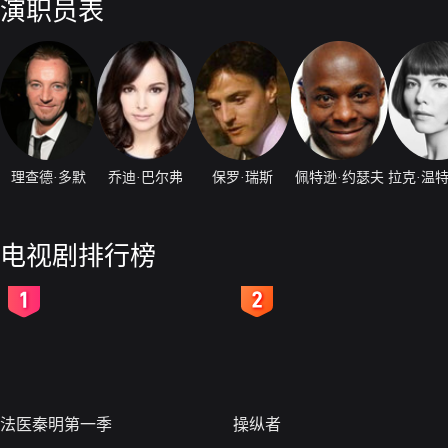
演职员表
理查德·多默
乔迪·巴尔弗
保罗·瑞斯
佩特逊·约瑟夫
电视剧排行榜
2
3
法医秦明第一季
操纵者