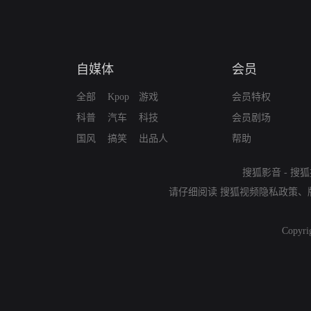
自媒体
会员
全部
Kpop
游戏
会员特权
科普
汽车
科技
会员剧场
国风
搞笑
出品人
帮助
搜狐影音
-
搜狐
请仔细阅读
搜狐视频隐私政策
、
Copyri