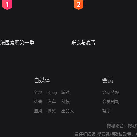
2
3
法医秦明第一季
米良与麦青
自媒体
会员
全部
Kpop
游戏
会员特权
科普
汽车
科技
会员剧场
国风
搞笑
出品人
帮助
搜狐影音
-
搜狐
请仔细阅读
搜狐视频隐私政策
、