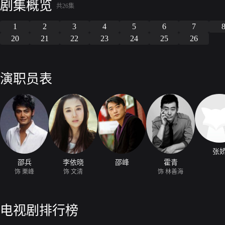
剧集概览
共26集
1
2
3
4
5
6
7
20
21
22
23
24
25
26
演职员表
张
邵兵
李依晓
邵峰
霍青
饰 栗峰
饰 文清
饰 林善海
电视剧排行榜