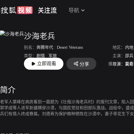
导航
沙海老兵
别名：
奔腾年代
/
Desert Veterans
地区：
内地
类型：
剧情
/
军旅
主演：
邵兵
立即观看
播放源：
爱奇
分享
上映：
2018-03-12
导演：
高希
简介
老军人栗峰在病房看到一篇题为《壮哉沙海老兵村》的报刊文章，陷入回
郭学成等人进军新疆横穿沙漠，与国民党驻和田部队激战。战役中，盛成
兵们有情人终成眷属。刘德寿为保护粮种牺牲在沙漠中，妻子枣花生下女
给了张远发。多年后栗星得知一切，决定带着身为北京市援疆干部的儿子
边疆以及他们的后代们一起向栗峰敬礼致敬。