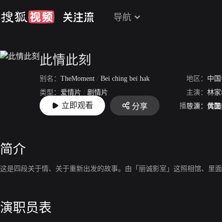
导航
此情此刻
别名：
TheMoment
/
Bei ching bei hak
地区：
中国
类型：
爱情片
/
剧情片
主演：
林家
立即观看
播放源：
优酷
分享
上映：
2017-06-09
导演：
黄国
简介
这是四段关于情、关于重新出发的故事。由「丽诚影室」这照相馆、里面
演职员表