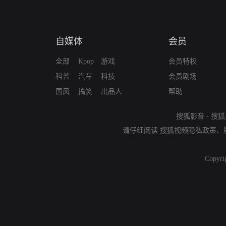
自媒体
会员
全部
Kpop
游戏
会员特权
科普
汽车
科技
会员剧场
国风
搞笑
出品人
帮助
搜狐影音
-
搜狐
请仔细阅读
搜狐视频隐私政策
、
Copyri