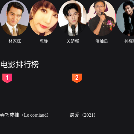
林家栋
陈静
关楚耀
潘灿良
孙耀
电影排行榜
2
3
弄巧成拙（Le corniaud）
最爱（2021）