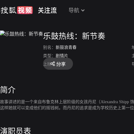
导航
乐鼓热线：新节奏
别名：
新鼓浪青春
类型：
剧情片
分享
上映：
2014
简介
故事讲述的是一个来自布鲁克林上层阶级的女孩丹尼（Alexandra S
这样她就可以变成他们的摇钱树。而丹尼的追求是成为学校历史上第一位
演职员表