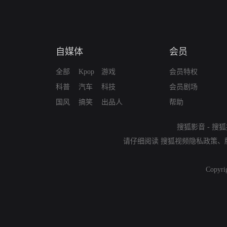
自媒体
会员
全部
Kpop
游戏
会员特权
科普
汽车
科技
会员剧场
国风
搞笑
出品人
帮助
搜狐影音
-
搜狐
请仔细阅读
搜狐视频隐私政策
、
Copyri