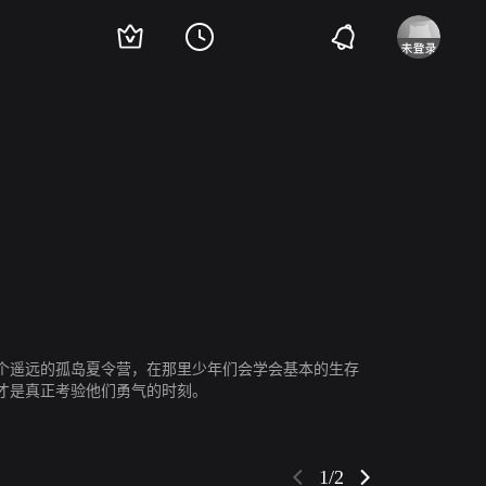
斯特维克
马克·博纳尔
塞巴斯蒂安·科赫
艾略特·奈特
Hari Dhillon
艾什雷
个遥远的孤岛夏令营，在那里少年们会学会基本的生存
才是真正考验他们勇气的时刻。
1/2