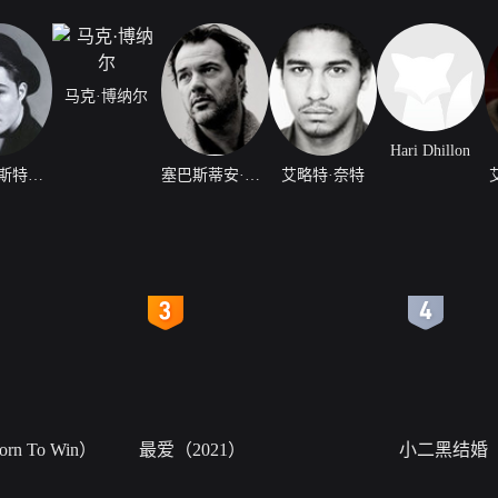
马克·博纳尔
Hari Dhillon
爱德·维斯特维克
塞巴斯蒂安·科赫
艾略特·奈特
4
5
n To Win）
最爱（2021）
小二黑结婚