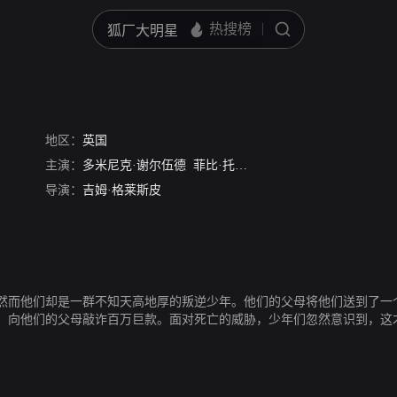
Billionaire Ransom
地区：
英国
主演：
多米尼克·谢尔伍德
菲比·托金
杰瑞米·桑普特
爱德·维
导演：
吉姆·格莱斯皮
然而他们却是一群不知天高地厚的叛逆少年。他们的父母将他们送到了一
，向他们的父母敲诈百万巨款。面对死亡的威胁，少年们忽然意识到，这