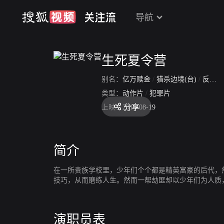
导航
生死夏令营
别名：
亿万赎金
/
猎杀边境(台)
/
反攻
/
类型：
动作片
/
犯罪片
分享
上映：
2016-08-19
简介
在一所贵族学校里，少年们个个都是精英富豪的后代，
技巧，从而磨练人生。然而一帮劫匪却以少年们为人质
演职员表