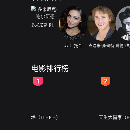
多米尼克·谢尔伍德
菲比·托金
杰瑞米·桑普特
电影排行榜
2
3
堤（The Pier）
天生大赢家（Bor