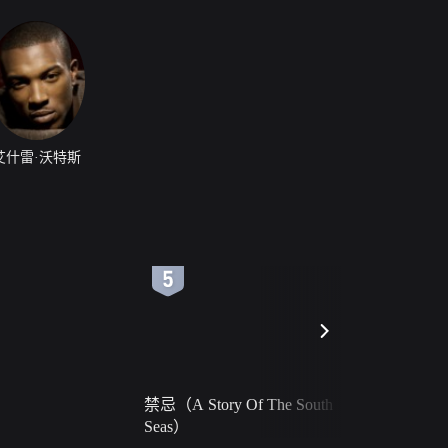
艾什雷·沃特斯
6
7
禁忌（A Story Of The South
火球（Ball 
Seas）