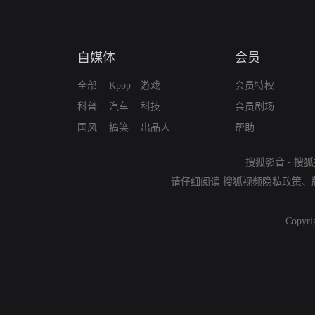
自媒体
会员
全部
Kpop
游戏
会员特权
科普
汽车
科技
会员剧场
国风
搞笑
出品人
帮助
搜狐影音
-
搜狐
请仔细阅读
搜狐视频隐私政策
、
Copyri