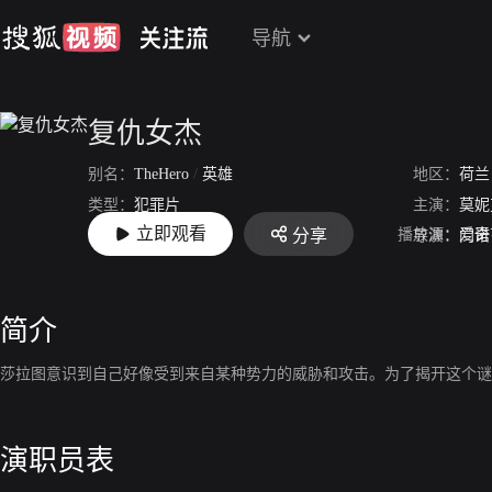
导航
复仇女杰
别名：
TheHero
/
英雄
地区：
荷兰
类型：
犯罪片
主演：
莫妮
立即观看
播放源：
爱奇
分享
上映：
2016
导演：
门诺
简介
莎拉图意识到自己好像受到来自某种势力的威胁和攻击。为了揭开这个谜
演职员表