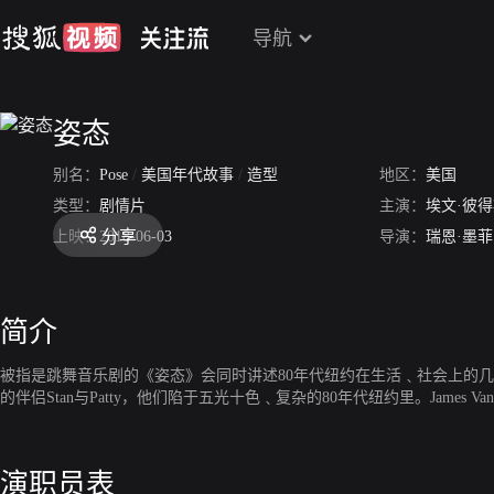
导航
姿态
别名：
Pose
/
美国年代故事
/
造型
地区：
美国
类型：
剧情片
主演：
埃文·彼
分享
上映：
2018-06-03
导演：
瑞恩·墨菲
简介
被指是跳舞音乐剧的《姿态》会同时讲述80年代纽约在生活﹑社会上的几个片段，
的伴侣Stan与Patty，他们陷于五光十色﹑复杂的80年代纽约里。James Van D
演职员表