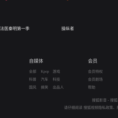
法医秦明第一季
操纵者
自媒体
会员
全部
Kpop
游戏
会员特权
科普
汽车
科技
会员剧场
国风
搞笑
出品人
帮助
搜狐影音
-
搜狐
请仔细阅读
搜狐视频隐私政策
、