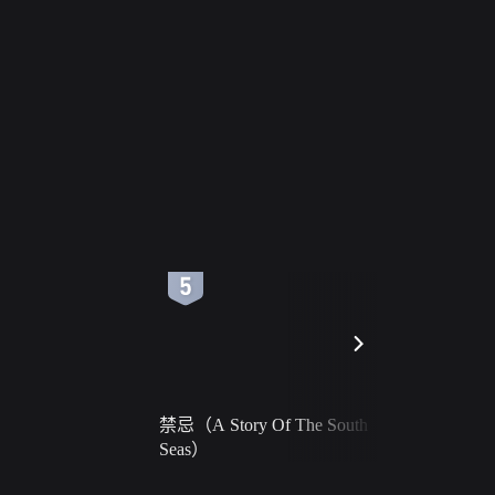
6
7
禁忌（A Story Of The South
火球（Ball 
Seas）