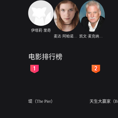
伊塔莉·里奇
麦达·阿帕诺威茨
凯文·麦克纳尔蒂
电影排行榜
2
3
堤（The Pier）
天生大赢家（Bor