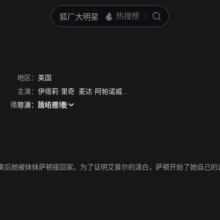
地区：
美国
主演：
伊塔莉·里奇
麦达·阿帕诺威茨
凯文·麦克纳尔蒂
播放源：
腾讯视频
导演：
法哈德·曼
束后她被妹妹萨顿接回家。为了证明艾普尔的清白，萨顿开始了她自己的