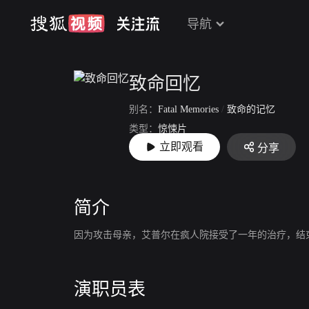
导航
致命回忆
别名：
Fatal Memories
/
致命的记忆
类型：
惊悚片
立即观看
分享
上映：
2015-03-05
简介
因为攻击母亲，艾普尔在疯人院接受了一年的治疗，结
演职员表