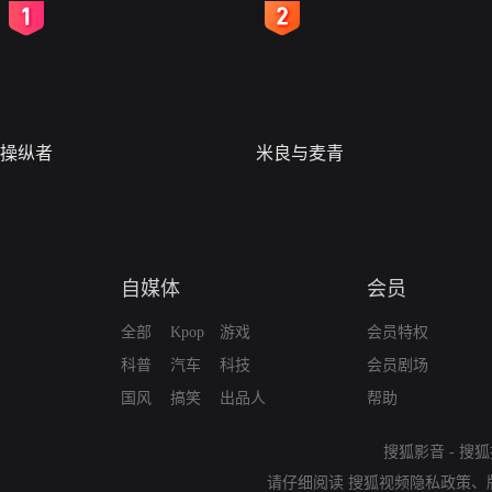
2
3
操纵者
米良与麦青
自媒体
会员
全部
Kpop
游戏
会员特权
科普
汽车
科技
会员剧场
国风
搞笑
出品人
帮助
搜狐影音
-
搜狐
请仔细阅读
搜狐视频隐私政策
、