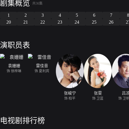
剧集概览
共36集
1
2
3
4
5
6
7
20
21
22
23
24
25
26
2
演职员表
袁姗姗
雷佳音
饰 徐梓琳
饰 夏利宾
张峻宁
张雯
吕
饰 柏平
饰 卫蓝
饰 卫
电视剧排行榜