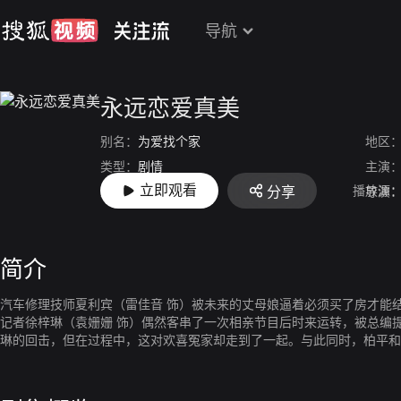
导航
永远恋爱真美
别名：
为爱找个家
地区
类型：
剧情
主演
立即观看
播放源
分享
上映：
2016-04-25
导演
简介
汽车修理技师夏利宾（雷佳音 饰）被未来的丈母娘逼着必须买了房才能
记者徐梓琳（袁姗姗 饰）偶然客串了一次相亲节目后时来运转，被总编
琳的回击，但在过程中，这对欢喜冤家却走到了一起。与此同时，柏平和
着一场旷日持久的地下恋情，没想到双方家庭的各种误会和矛盾随之而来
解，逐渐走向成熟。