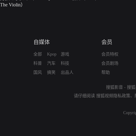
The Violin）
自媒体
会员
全部
Kpop
游戏
会员特权
科普
汽车
科技
会员剧场
国风
搞笑
出品人
帮助
搜狐影音
-
搜狐
请仔细阅读
搜狐视频隐私政策
、
Copyri