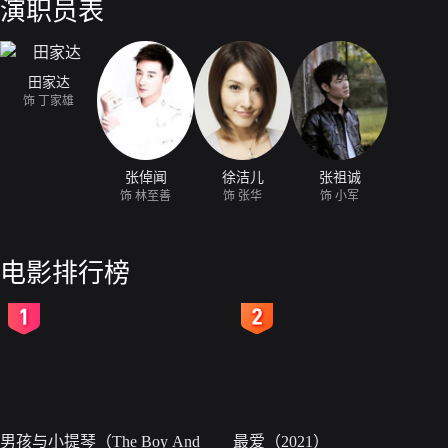
演职员表
田家达
饰 丁家雄
张倬闻
徐洁儿
张祖诚
饰 林至善
饰 张华
饰 小军
电影排行榜
2
3
男孩与小提琴（The Boy And
最爱（2021）