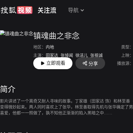
导航
镇魂曲之非念
地区：
内地
类型
主演：
田家达
张倬闻
徐洁儿
张祖诚
上映
立即观看
播放源
分享
导演：
陈伟祥
简介
影片讲述了一个离奇又耐人寻味的故事。丁家雄（田家达 饰）和林至善
变得微妙起来。两人同时喜欢上了张华，林至善取得先机与张华确定了男
喜爱，他都一一照做了，孰不知他正渐渐的陷入黑暗之中……