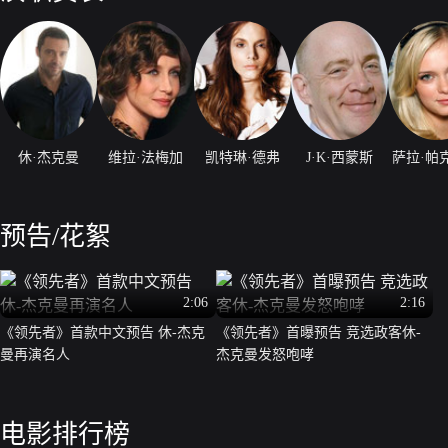
休·杰克曼
维拉·法梅加
凯特琳·德弗
J·K·西蒙斯
萨拉·帕
预告/花絮
2:06
2:16
《领先者》首款中文预告 休-杰克
《领先者》首曝预告 竞选政客休-
曼再演名人
杰克曼发怒咆哮
电影排行榜