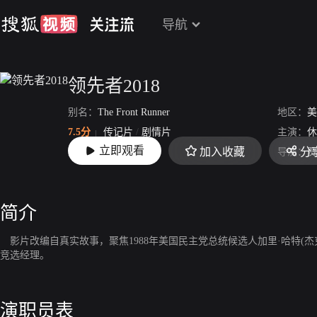
导航
领先者2018
别名：
The Front Runner
地区：
美
7.5分
传记片
/
剧情片
主演：
休
立即观看
加入收藏
分
上映：
2018
导演：
贾
简介
影片改编自真实故事，聚焦1988年美国民主党总统候选人加里·哈特(
竞选经理。
演职员表