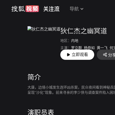
导航
狄仁杰之幽冥道
地区：
内地
主演：
罗立群
杨恭如
黄一飞
何文
立即观看
分
导演：
黄河
简介
大唐，边境小城发生连环凶杀案，民众夜间看到神秘兵
呈现“沙化”现象。前来寻亲的李少侠与调查案件陷入
演职员表