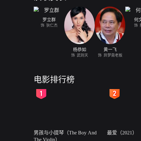
罗立群
何
饰 狄仁杰
饰 
杨恭如
黄一飞
饰 武则天
饰 异梦斋老板
电影排行榜
2
3
男孩与小提琴（The Boy And
最爱（2021）
The Violin）