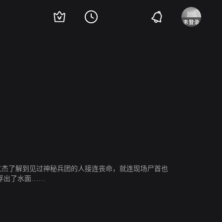
仁杰了解到见过神秘兵团的人接连丧命，就连现场尸首也
浮出了水面……