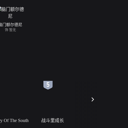
脑门额尔德尼
饰 暂无
6
7
 Of The South
战斗里成长
私人女教