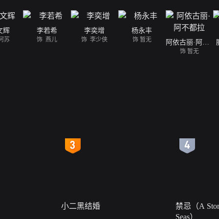
文辉
李若希
李奕增
杨永丰
阿苏
饰 燕儿
饰 李少侠
饰 暂无
阿依古丽·阿不都拉
饰 暂无
4
5
小二黑结婚
禁忌（A Story
Seas）