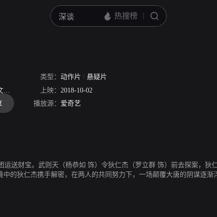
类型：
动作片
/
悬疑片
辉
李若希
李奕增
上映：
2018-10-02
杨永丰
阿依古丽·阿不都拉
脑门额尔德尼
播放源：
爱奇艺
享
团运送财宝。武则天（杨恭如 饰）令狄仁杰（罗立群 饰）前去探案，狄
困境中的狄仁杰携手解密，在两人的共同努力下，一场颠覆大唐的阴谋逐渐