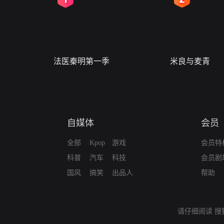
法医秦明第一季
米良与麦青
自媒体
会员
全部
Kpop
游戏
会员特
科普
汽车
科技
会员剧
国风
搞笑
出品人
帮助
请仔细阅读
搜