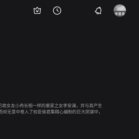
已故女友小冉长相一样的墨家之女李安澜，并与其产生
而却无意中卷入了权臣侯君集精心编制的巨大阴谋中，