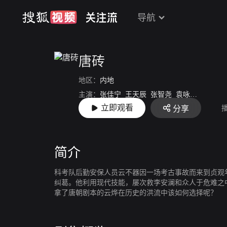
导航
唐砖
地区：
内地
主演：
张佳宁
王天辰
张智尧
袁咏仪
王文杰
立即观看
分享
导演：
祝东宁
简介
科考队后勤安保人员云不器因一场考古事故而来到贞观
纠葛。他利用现代技能，屡次救李安澜和众人于危难之
拿了唐朝剧本的云烨在历史的洪流中该如何选择呢？