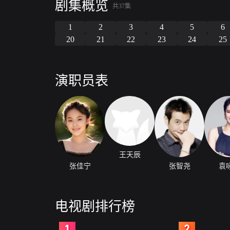
剧集概览
共37集
1
2
3
4
5
6
20
21
22
23
24
25
演职员表
王天辰
张佳宁
张智尧
袁
电视剧排行榜
2
3