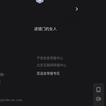
进错门的女人
请君入梦
网络暴力有害信息举报
不良信息举报中心
12318 文化市场举报
北京互联网举报中心
算法推荐专项举报
亚运会举报专区
播+
涉历史虚无举报
版
网络谣言信息专项
涉政举报入口
涉未成年人举报
hu@sohu-inc.com
清朗自媒体乱象举报