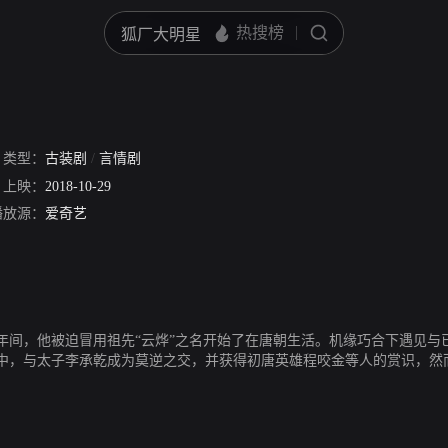
类型：
古装剧
/
言情剧
王永泉
上映：
2018-10-29
播放源：
爱奇艺
年间，他被迫冒用祖先“云烨”之名开始了在唐朝生活。机缘巧合下遇见与
中，与太子李承乾成为莫逆之交，并获得初唐英雄程咬金等人的赏识，然