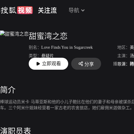
导航
甜蜜湾之恋
别名：
Love Finds You in Sugarcreek
地区：
美
类型：
悬疑片
主演：
汤
立即观看
播放源：
腾
分享
上映：
2014
导演：
特
简介
棒球运动员米卡·马蒂亚斯和他的小儿子鲍比在他们的妻子和母亲被谋杀
车。三个阿米什姐妹经营着一家古老的农舍旅店，她们雇佣米迦做杂工。
演职员表