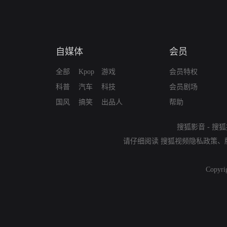
自媒体
会员
全部
Kpop
游戏
会员特权
科普
汽车
科技
会员剧场
国风
搞笑
出品人
帮助
搜狐影音
-
搜狐
请仔细阅读
搜狐视频隐私政策
、
Copyri