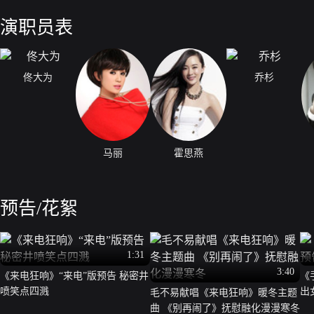
中央，期间无论哪部手机接到的微信、短信还是电话都必须当众宣读或接
都有着不想被他人知道的秘密。却仅仅以为一部手机，让各自真实的面目
演职员表
佟大为
乔杉
马丽
霍思燕
预告/花絮
1:31
3:40
《来电狂响》“来电”版预告 秘密井
《
喷笑点四溅
出
毛不易献唱《来电狂响》暖冬主题
曲 《别再闹了》抚慰融化漫漫寒冬