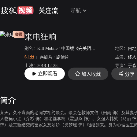
导航
会员
来电狂响
别名：
Kill Mobile
/
中国版《完美陌生人》
/
手机狂响
地区：
内地
6.1分
喜剧片
/
剧情片
主演：
佟大
上映：
2018-12-28
导演：
于淼
立即观看
加入收藏
分享
片长：
102分57秒
简介
某天，久不谋面的老同学相约聚会。聚会在教师文伯（田雨 饰）及其妻
人物吴小江（乔杉 饰）和老婆李楠（霍思燕 饰）、女强人韩笑（马丽 
饰）及其新结交的富家女友娇娇（奚梦瑶 饰）相继到来。身为心理医生
江看手机时鬼鬼祟祟的行为起了疑。之后在众人的提议下，他们决定玩一