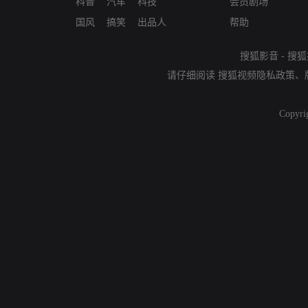
科普
汽车
科技
会员剧场
国风
搞笑
出品人
帮助
搜狐影音
-
搜狐
请仔细阅读
搜狐视频隐私政策
、
Copyri