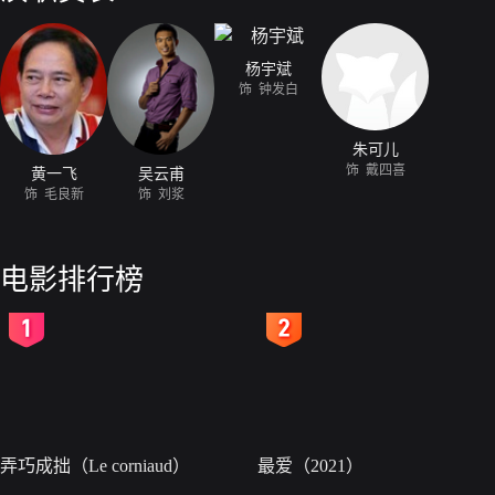
杨宇斌
饰 钟发白
朱可儿
饰 戴四喜
黄一飞
吴云甫
饰 毛良新
饰 刘浆
电影排行榜
2
3
弄巧成拙（Le corniaud）
最爱（2021）