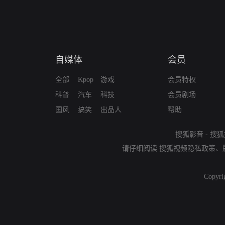
自媒体
会员
全部
Kpop
游戏
会员特权
科普
汽车
科技
会员剧场
国风
搞笑
出品人
帮助
搜狐影音
-
搜狐
请仔细阅读
搜狐视频隐私政策
、
Copyri