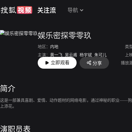
导航
娱乐密探零零玖
地区：
内地
类
主演：
黄一飞
吴云甫
杨宇斌
朱可儿
上
立即观看
播放
分享
导演：
桌子
简介
这是一部兼具喜剧、爱情、动作题材的网络电影，通过神秘的职业——狗
上添花。
演职员表