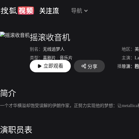
导航
摇滚收音机
别名：
无线追梦人
地区：
美
类型：
喜剧片
/
音乐片
主演：
La
立即观看
播放源：
腾
分享
上映：
2016-02
导演：
巴
简介
一个才华横溢却饱受误解的伊朗作家，正努力实现他的梦想：让metallica和k
演职员表