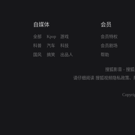
自媒体
会员
全部
Kpop
游戏
会员特权
科普
汽车
科技
会员剧场
国风
搞笑
出品人
帮助
搜狐影音
-
搜狐
请仔细阅读
搜狐视频隐私政策
、
Copyri