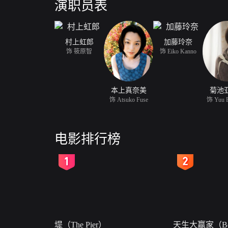
演职员表
村上虹郎
加藤玲奈
饰 筱原智
饰 Eiko Kanno
本上真奈美
菊池
饰 Atsuko Fuse
饰 Yuu 
电影排行榜
2
3
堤（The Pier）
天生大赢家（Bor