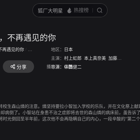
，不再遇见的你
不再遇见的你
/
第二个夏天，不再遇到你
地区：
日本
主演：
村上虹郎
本上真奈美
加藤玲奈
菊池
播放源：
优酷
分享
导演：
中西健二
转校生森山燐的注意。燐坚持要拉小智加入学校的乐队，并在文化祭上献
却病倒了。小智站在身患不治之症即将去世的森山燐的病床前，虽告诉了
将时光倒回至半年前，这次他不会再隐瞒自己的内心，一段辛酸的“第二个