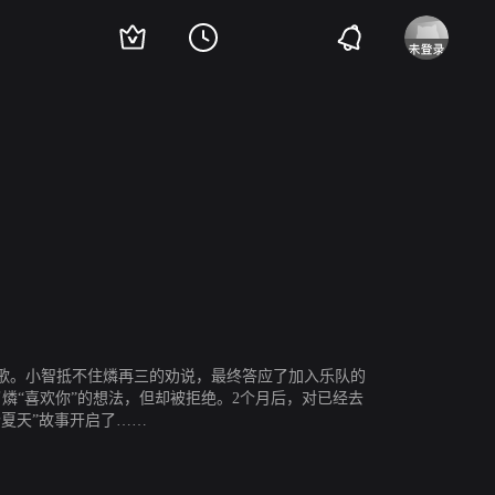
亚希子
山田裕贵
歌。小智抵不住燐再三的劝说，最终答应了加入乐队的
燐“喜欢你”的想法，但却被拒绝。2个月后，对已经去
夏天”故事开启了……