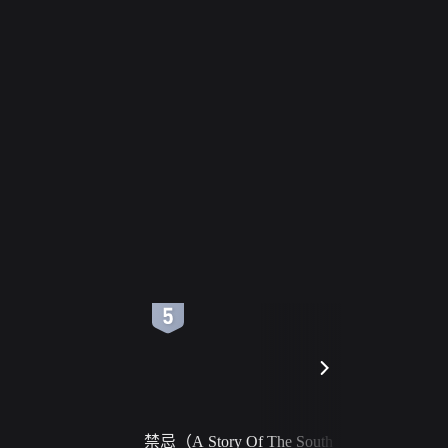
6
7
禁忌（A Story Of The South
火球（Ball 