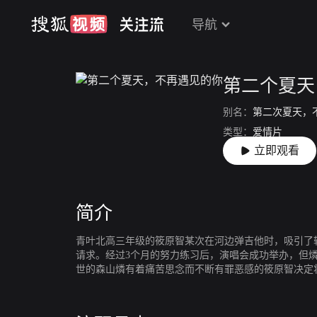
导航
第二个夏天
别名：
第二次夏天，
类型：
爱情片
立即观看
上映：
2017-06-18
简介
青叶北高三年级的筱原智某次在河边弹吉他时，吸引了
请求。经过3个月的努力练习后，演唱会成功举办，但燐
世的森山燐有着痛苦思念而不断有罪恶感的筱原智决定