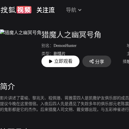
导航
猎魔人之幽冥号角
别名：
DemonHunter
类型：
剧情片
立即观看
播
分享
上映：
2017-10-18
简介
影片讲述了霍峻、黎兆天、程佩珊、蒋雅雯四人是凯撒驴友俱乐部的成员
提议今晚在这里借宿。入夜后四人先是遇见了失踪多年的俱乐部元老陈震
的鬼影都是它的杰作。后来猎魔人司文朔、戴安娜出现，与五彩神雀进行了一场