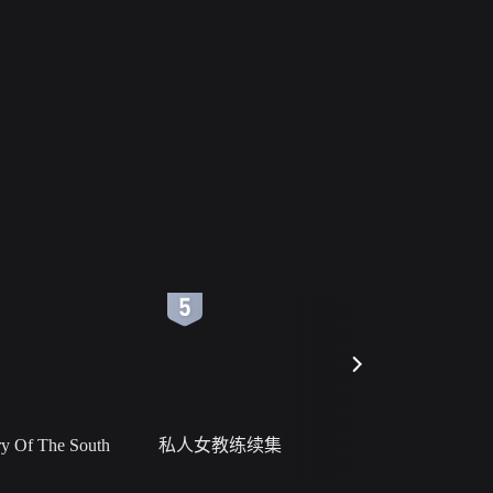
6
7
 Of The South
私人女教练续集
小二黑结