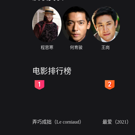
程思寒
何育骏
王岗
电影排行榜
2
3
弄巧成拙（Le corniaud）
最爱（2021）