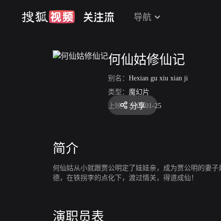
导航
何仙姑修仙记
别名：
Hexian gu xiu xian ji
类型：
魔幻片
分享
上映：
2019-01-25
简介
何仙姑从小就跟贾公明定了娃娃亲，成为贾公明的妻子
德，在铁拐李的点化下，渡过情关，得道成仙！
演职员表