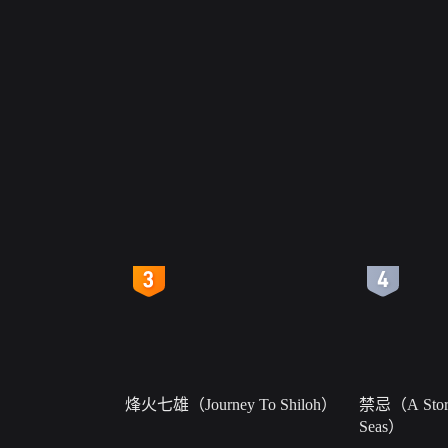
4
5
烽火七雄（Journey To Shiloh）
禁忌（A Story
Seas）