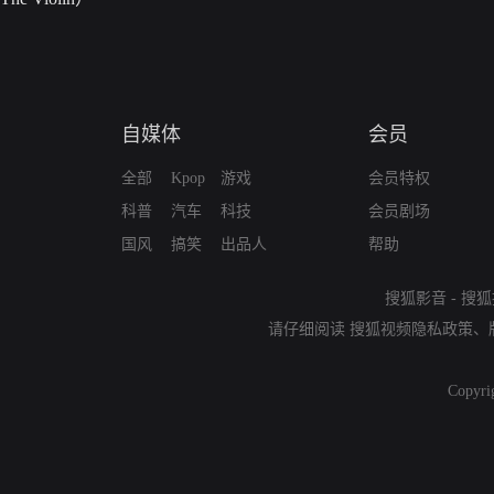
自媒体
会员
全部
Kpop
游戏
会员特权
科普
汽车
科技
会员剧场
国风
搞笑
出品人
帮助
搜狐影音
-
搜狐
请仔细阅读
搜狐视频隐私政策
、
Copyri