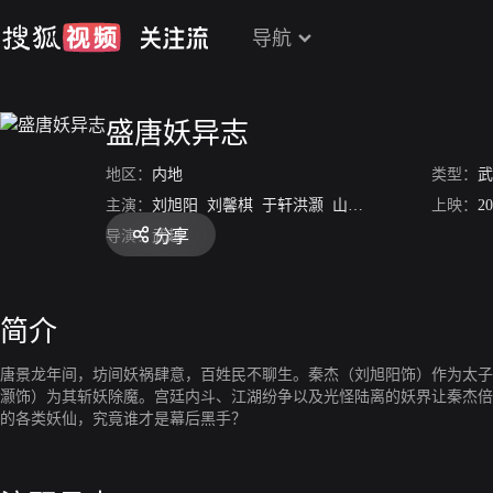
导航
盛唐妖异志
地区：
内地
类型：
武
主演：
刘旭阳
刘馨棋
于轩洪灏
山长凯
上映：
20
分享
导演：
武越
简介
唐景龙年间，坊间妖祸肆意，百姓民不聊生。秦杰（刘旭阳饰）作为太子
灏饰）为其斩妖除魔。宫廷内斗、江湖纷争以及光怪陆离的妖界让秦杰倍
的各类妖仙，究竟谁才是幕后黑手？