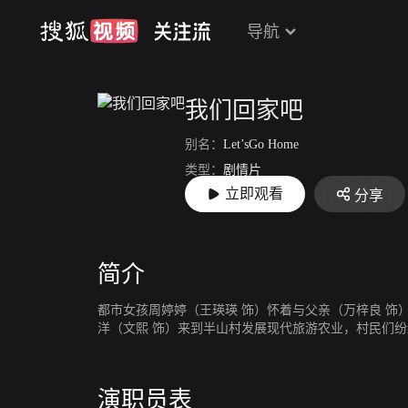
导航
我们回家吧
别名：
Let’sGo Home
类型：
剧情片
立即观看
分享
上映：
2019-01-30
简介
都市女孩周婷婷（王瑛瑛 饰）怀着与父亲（万梓良 
洋（文熙 饰）来到半山村发展现代旅游农业，村民们
演职员表