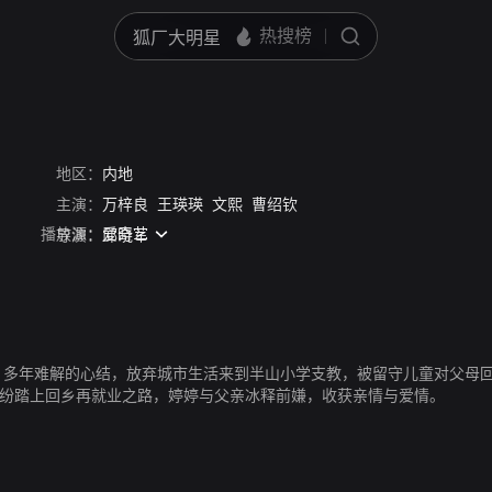
地区：
内地
主演：
万梓良
王瑛瑛
文熙
曹绍钦
播放源：
爱奇艺
导演：
邱晓军
饰）多年难解的心结，放弃城市生活来到半山小学支教，被留守儿童对父母
纷纷踏上回乡再就业之路，婷婷与父亲冰释前嫌，收获亲情与爱情。