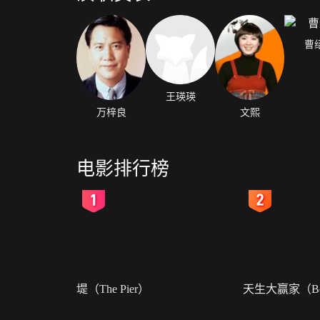
曹
王瑛瑛
万梓良
文熙
电影排行榜
2
3
堤（The Pier）
天生大赢家（Bor