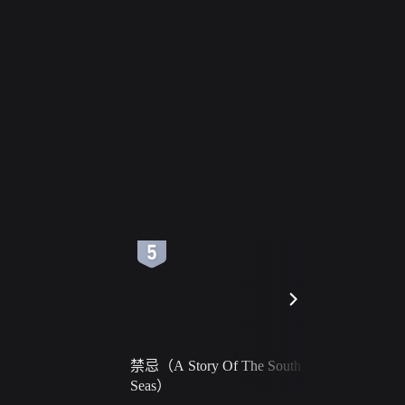
6
7
禁忌（A Story Of The South
火球（Ball 
Seas）