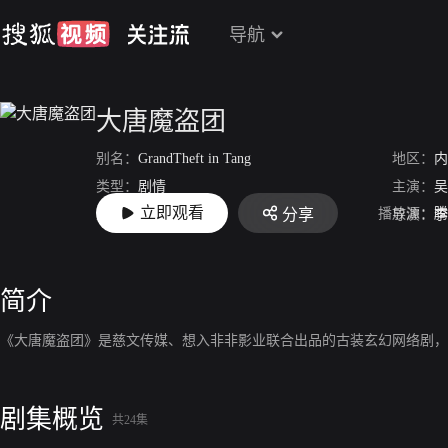
导航
大唐魔盗团
别名：
GrandTheft in Tang
地区：
内
类型：
剧情
主演：
吴
立即观看
播放源：
腾
分享
上映：
2019-02-20
导演：
李
简介
《大唐魔盗团》是慈文传媒、想入非非影业联合出品的古装玄幻网络剧，
剧集概览
共24集