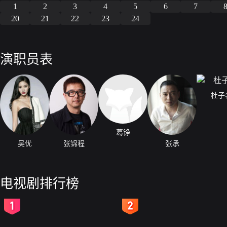
1
2
3
4
5
6
7
20
21
22
23
24
演职员表
杜子
葛铮
吴优
张锦程
张承
电视剧排行榜
2
3