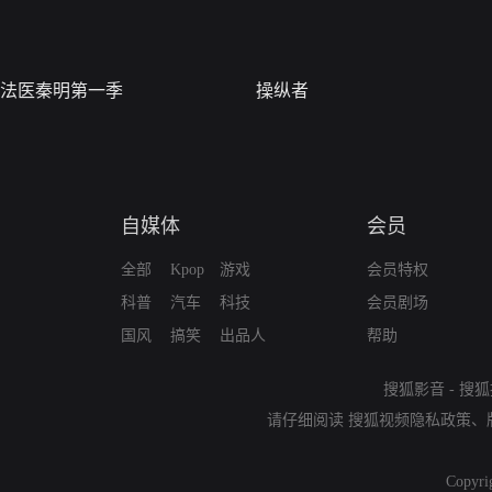
法医秦明第一季
操纵者
自媒体
会员
全部
Kpop
游戏
会员特权
科普
汽车
科技
会员剧场
国风
搞笑
出品人
帮助
搜狐影音
-
搜狐
请仔细阅读
搜狐视频隐私政策
、
Copyri