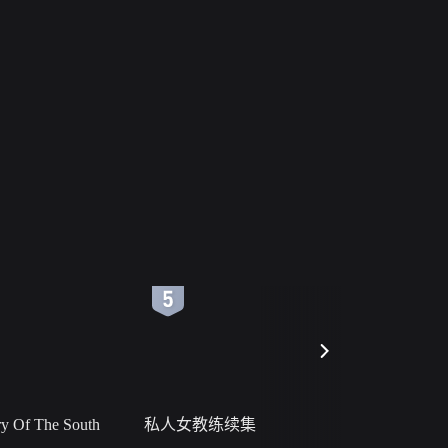
6
7
 Of The South
私人女教练续集
小二黑结