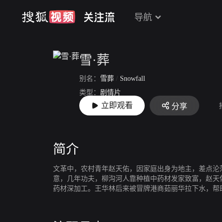
导航
雪·葬
别名：
雪葬
/
Snowfall
类型：
剧情片
立即观看
分享
上映：
2018-04-27
简介
文革中，农村青年赵天佑，因家庭出身为地主，差点沦
意，几年功夫，柳沟河人靠种植中药材发家致富，赵天
药材深加工。王华林后来被冒牌港商茹丽华拉下水，帮
天佑迫于道德压力与法律追问，大雪天跳崖自杀。