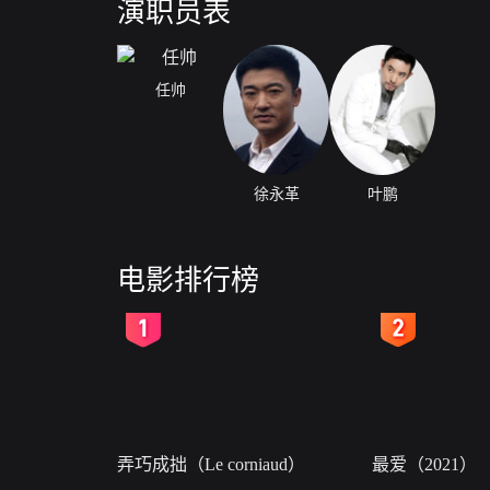
演职员表
任帅
徐永革
叶鹏
电影排行榜
2
3
弄巧成拙（Le corniaud）
最爱（2021）