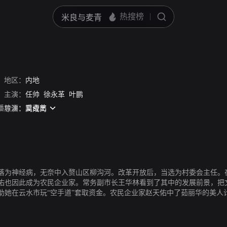
地区：
内地
主演：
任帅
徐永革
叶鹏
播放源：
爱奇艺
导演：
高成岗
落为神经病，无奈中入赘山区柳沟河。改革开放后，当选为村委会主任。
佑也因此成为农民企业家。常务副市长王华林看到了其中的发展前景，把
助她在云水市玩“空手道”套取资金。农民企业家赵天佑中了茹丽华的美人