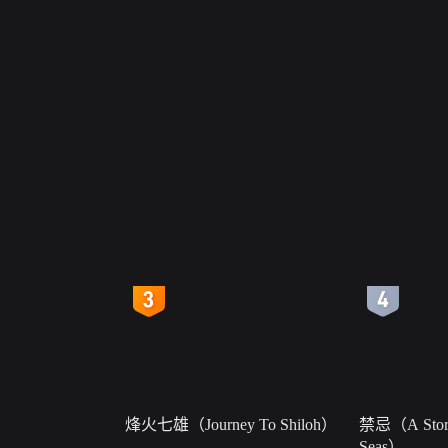
4
5
烽火七雄（Journey To Shiloh）
禁忌（A Story
Seas）