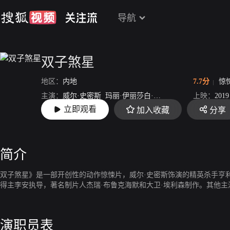
导航
双子煞星
地区：
内地
7.7分
惊
主演：
威尔·史密斯
玛丽·伊丽莎白·温斯特德
克里夫·欧文
上映：
2019
立即观看
加入收藏
分享
导演：
李安
简介
双子煞星》是一部开创性的动作惊悚片，威尔·史密斯饰演的精英杀手亨
得主李安执导，著名制片人杰瑞·布鲁克海默和大卫·埃利森制作。其他主演
演职员表