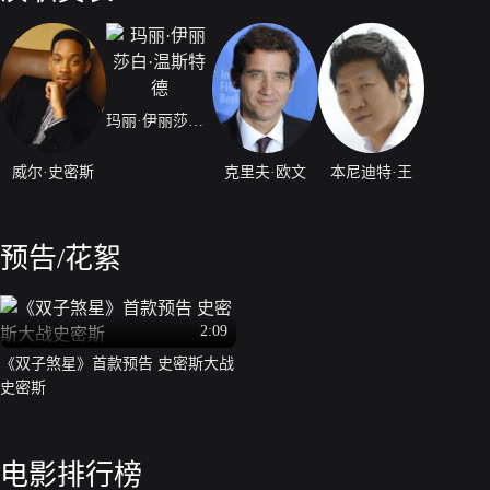
玛丽·伊丽莎白·温斯特德
威尔·史密斯
克里夫·欧文
本尼迪特·王
预告/花絮
2:09
《双子煞星》首款预告 史密斯大战
史密斯
电影排行榜