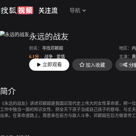
导航
永远的战友
别名：
寻找邓颖超
地区：
内
6.1分
战争
/
爱情
主演：
黄
立即观看
加入收藏
分
上映：
2018-01-01
导演：
陆
简介
《永远的战友》讲述邓颖超是我国近现代史上伟大的女性革命家，把一位
工作中独当一面的知识女性、把全天下孩子当成自己孩子的慈母、与丈夫
出来。在革命道路上，周恩来在前方与敌人斗争，邓颖超在后方做宣传工
危险关头他们经常擦肩而过，共同的信仰支持他们无畏一切艰难险阻在革
并不孤单，宋庆龄、曹孟君、陈铁军等一批优秀女革命家相伴而行，她们
颖超的母亲杨振德不惧艰险一直陪伴左右，几度被捕入狱，默默地为革命