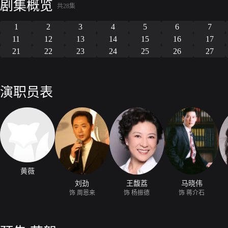
剧集概览
天我们应该歌颂并尊敬的女性。邓颖超一生的足迹踏遍祖国各地，现在她
共28集
国的优秀品质，为共产主义奋斗终生的革命信仰。
1
2
3
4
5
6
7
11
12
13
14
15
16
17
21
22
23
24
25
26
27
演职员表
黄薇
刘劲
王馥荔
马晓伟
饰 周恩来
饰 杨振德
饰 蒋介石