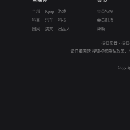
全部
Kpop
游戏
会员特权
科普
汽车
科技
会员剧场
国风
搞笑
出品人
帮助
搜狐影音
-
搜狐
请仔细阅读
搜狐视频隐私政策
、
Copyri