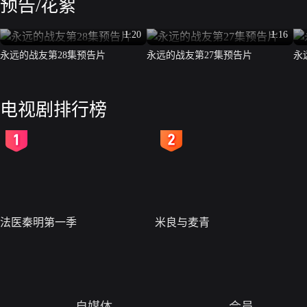
预告/花絮
1:20
1:16
永远的战友第28集预告片
永远的战友第27集预告片
永
电视剧排行榜
2
3
法医秦明第一季
米良与麦青
自媒体
会员