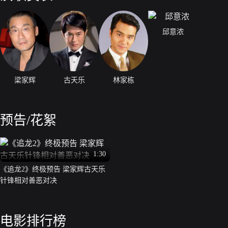
邱意浓
梁家辉
古天乐
林家栋
预告/花絮
1:30
《追龙2》终极预告 梁家辉古天乐
针锋相对善恶对决
电影排行榜