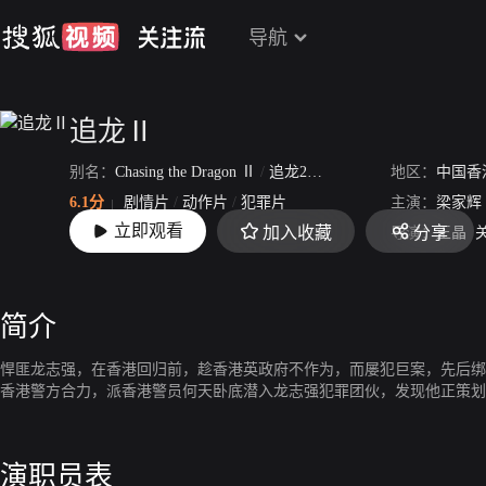
导航
追龙Ⅱ
别名：
Chasing the Dragon Ⅱ
/
追龙2
/
追龙2：追缉大富豪
地区：
中国香
/
追
6.1分
剧情片
/
动作片
/
犯罪片
主演：
梁家辉
立即观看
加入收藏
分享
上映：
2019-06-06
导演：
王晶
简介
悍匪龙志强，在香港回归前，趁香港英政府不作为，而屡犯巨案，先后绑
香港警方合力，派香港警员何天卧底潜入龙志强犯罪团伙，发现他正策划
演职员表