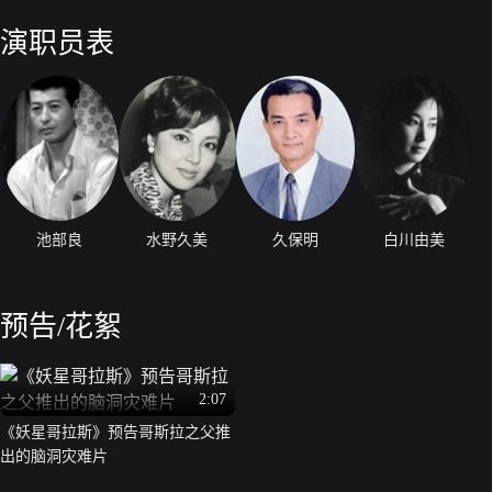
地（类似与火箭发射器），让地球动起来，在哥拉斯到来之前，使地球移
后，然后在北极在建个基地，使地球在回到原来的预定轨道。 计划实
演职员表
的带领下在南极建立了基地，但是由于在南极建造基地，在火焰发生器的
醒了，并破坏了一部份基地，后来，在飞机导弹的攻击下，怪兽死了，但
了时间，到底地球能不能脱离哥拉斯的吞噬呢？
池部良
水野久美
久保明
白川由美
预告/花絮
2:07
《妖星哥拉斯》预告哥斯拉之父推
出的脑洞灾难片