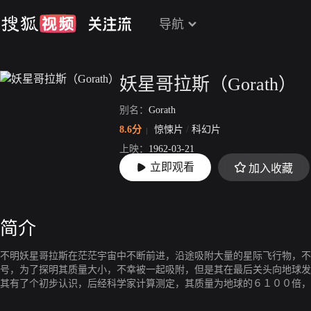
导航
妖星哥拉斯（Gorath）
别名：
Gorath
8.6分
惊悚片
/
科幻片
上映：
1962-03-21
立即观看
加入收藏
片长：
88分4秒
简介
不明妖星哥拉斯在茫茫宇宙中不断前进，沿途吸附大量的星际飞行物，不
号，为了探明其质量大小，不幸被一起吸附，但是其在最后关头向地球发
其有了个初步认识，后经科学家计算测定，其质量为地球的６１００倍
为阻止地球与哥拉斯的相撞，科学家想出了一个大胆的办法，就是运用