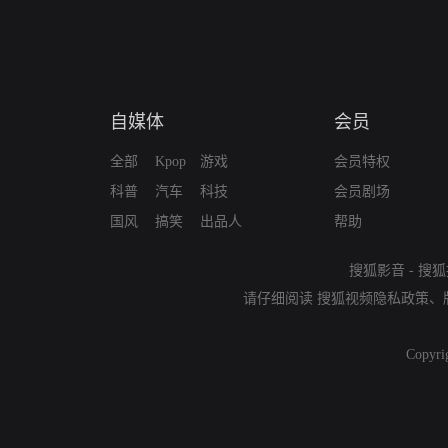
自媒体
会员
全部
Kpop
游戏
会员特权
科普
汽车
科技
会员剧场
国风
搞笑
出品人
帮助
搜狐影音
-
搜狐
请仔细阅读
搜狐视频隐私政策
、
Copyri