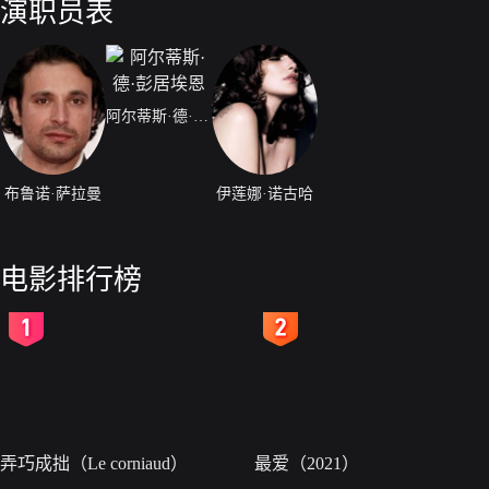
演职员表
阿尔蒂斯·德·彭居埃恩
布鲁诺·萨拉曼
伊莲娜·诺古哈
电影排行榜
2
3
弄巧成拙（Le corniaud）
最爱（2021）