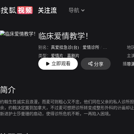
导航
临床爱情教学！
别名：
真爱挂急诊(台)
/
爱情诊所
/
Sex
/
Lies
/
and S
地
类型：
爱情片
/
喜剧片
主
立即观看
播放
分享
上映：
2012-06-27
导
简介
约翰生性诚实且浪漫，而麦可则粗心又不忠，他们同在父亲的私人诊所担
余，约翰决定搬到加拿大，不过麦可想把诊所转变成整形外科的计画却让
新进护士莎曼珊的扇动，使得诊所危机不断，一再陷入困境。