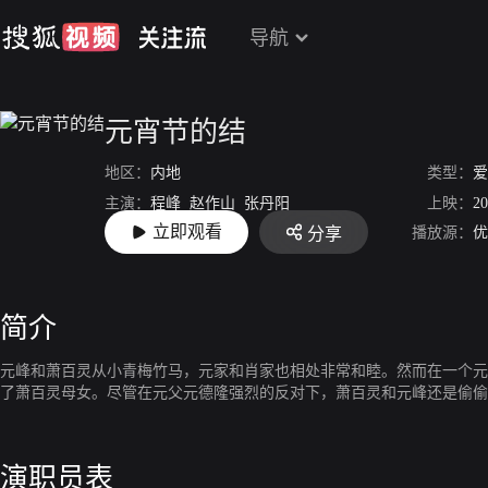
导航
元宵节的结
地区：
内地
类型：
爱
主演：
程峰
赵作山
张丹阳
上映：
20
立即观看
播放源：
优
分享
导演：
姜洋
简介
元峰和萧百灵从小青梅竹马，元家和肖家也相处非常和睦。然而在一个元
了萧百灵母女。尽管在元父元德隆强烈的反对下，萧百灵和元峰还是偷偷
演职员表