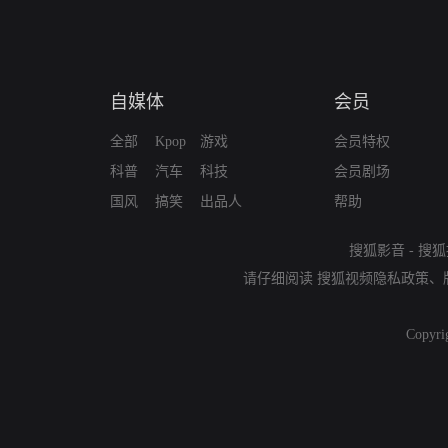
自媒体
会员
全部
Kpop
游戏
会员特权
科普
汽车
科技
会员剧场
国风
搞笑
出品人
帮助
搜狐影音
-
搜狐
请仔细阅读
搜狐视频隐私政策
、
Copyri