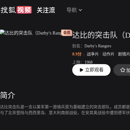
导航
会员
达比的突击队（Darb
别名：
Darby's Rangers
8.9分
战争片
/
动作片
/
剧情
上映：
1968
立即观看
片长：
115分26秒
简介
达比突击队是一支以美军第一游骑兵营为基础建立的突击部队，成员都是
与了北非登陆与西西里岛、意大利南部战役，在安其奥战役中遭到德军伏击