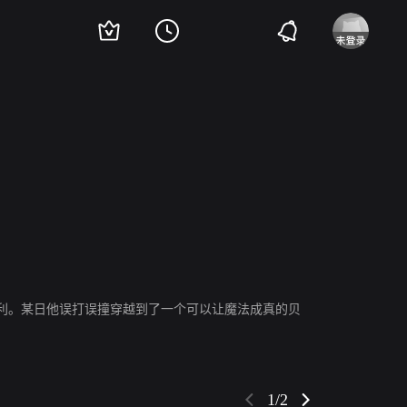
康斯坦丁·拉夫罗年科
伊连娜·雅科夫列娃
谢尔盖·布鲁诺夫
Evgeniy Dy
利。某日他误打误撞穿越到了一个可以让魔法成真的贝
1/2