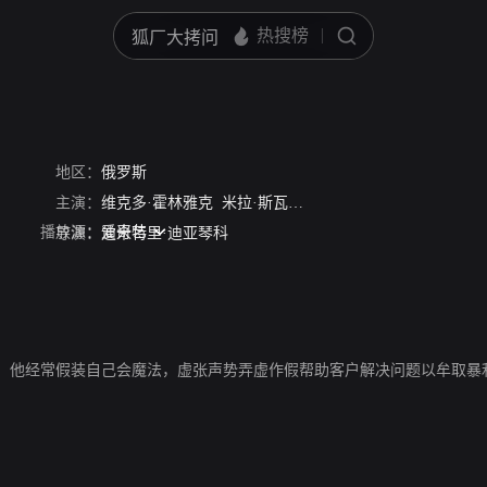
地区：
俄罗斯
主演：
维克多·霍林雅克
米拉·斯瓦奇卡娅
叶卡婕琳娜·维尔科娃
播放源：
爱奇艺
导演：
迪米特里·迪亚琴科
，他经常假装自己会魔法，虚张声势弄虚作假帮助客户解决问题以牟取暴