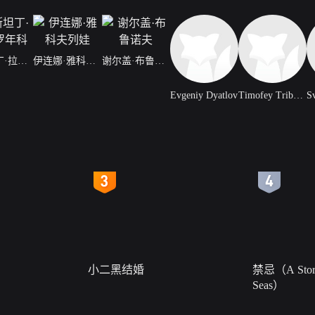
康斯坦丁·拉夫罗年科
伊连娜·雅科夫列娃
谢尔盖·布鲁诺夫
Evgeniy Dyatlov
Timofey Tribuntsev
4
5
小二黑结婚
禁忌（A Story
Seas）