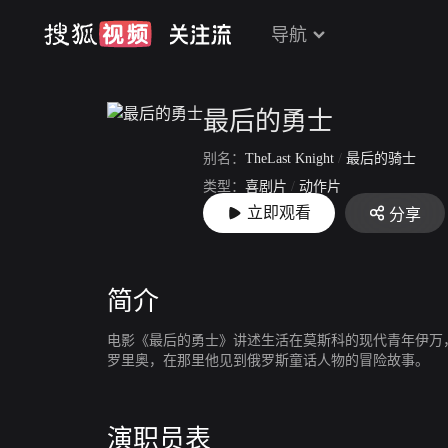
导航
最后的勇士
别名：
TheLast Knight
/
最后的骑士
类型：
喜剧片
/
动作片
立即观看
分享
上映：
2017-10-19
简介
电影《最后的勇士》讲述生活在莫斯科的现代青年伊万
罗里奥，在那里他见到俄罗斯童话人物的冒险故事。
演职员表