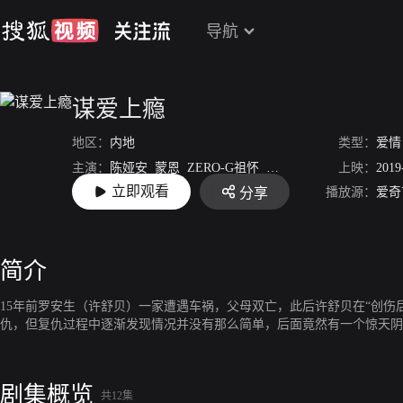
导航
谋爱上瘾
地区：
内地
类型：
爱情
主演：
陈娅安
蒙恩
ZERO-G祖怀
杜雯静
徐永革
上映：
高名扬
2019
立即观看
播放源：
爱奇
分享
导演：
范金轩
简介
15年前罗安生（许舒贝）一家遭遇车祸，父母双亡，此后许舒贝在“创
仇，但复仇过程中逐渐发现情况并没有那么简单，后面竟然有一个惊天
剧集概览
共12集