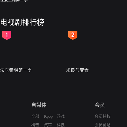
电视剧排行榜
2
3
法医秦明第一季
米良与麦青
自媒体
会员
全部
Kpop
游戏
会员特权
科普
汽车
科技
会员剧场