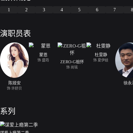
1
2
3
4
5
6
7
演职员表
蒙恩
杜雯静
饰 盛筠
饰 夏伊娃
ZERO-G祖怀
饰 尚铭
陈娅安
徐永
饰 许舒贝
系列
谋爱上瘾第二季