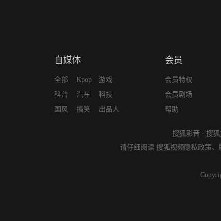
自媒体
会员
全部
Kpop
游戏
会员特权
科普
汽车
科技
会员剧场
国风
搞笑
出品人
帮助
搜狐影音
-
搜狐
请仔细阅读
搜狐视频隐私政策
、
Copyri