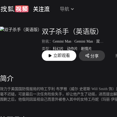
导航
双子杀手（英语版）
别名：
Gemini Man
/
Gemini Man
/
双子任务：叠影危机(港)
类型：
科幻片
/
动作片
/
剧情片
立即观看
分享
上映：
2019-10-11
简介
效力于美国国防情报局的特工亨利·布罗根（威尔·史密斯 Will Smi
毫不迟疑。可是最后一次任务险些失手，却让他产生了动摇，进而提出解
围剿之后，他偕同因监视自己而意外被卷入其中的女特工丹妮（玛丽·伊丽莎白·温斯特德 
饰）。未曾想新的杀手阴魂不散，尾随而至。更令亨利惊讶的是，追杀他