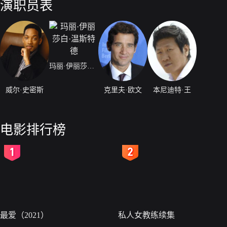
演职员表
玛丽·伊丽莎白·温斯特德
威尔·史密斯
克里夫·欧文
本尼迪特·王
电影排行榜
2
3
最爱（2021）
私人女教练续集