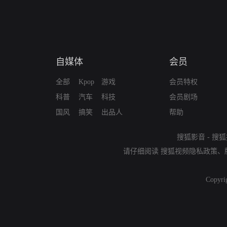
自媒体
会员
全部
Kpop
游戏
会员特权
科普
汽车
科技
会员剧场
国风
搞笑
出品人
帮助
搜狐影音
-
搜狐
请仔细阅读
搜狐视频隐私政策
、
Copyri