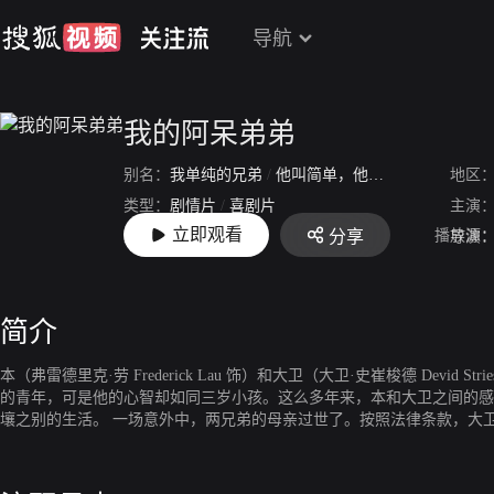
导航
我的阿呆弟弟
别名：
我单纯的兄弟
/
他叫简单，他是我兄弟(台)
地区
/
他
类型：
剧情片
/
喜剧片
主演
立即观看
播放源
分享
上映：
2017-06-18
导演
简介
本（弗雷德里克·劳 Frederick Lau 饰）和大卫（大卫·史崔梭德 De
的青年，可是他的心智却如同三岁小孩。这么多年来，本和大卫之间的感
壤之别的生活。 一场意外中，两兄弟的母亲过世了。按照法律条款，大
找他们失踪多年的亲生父亲。