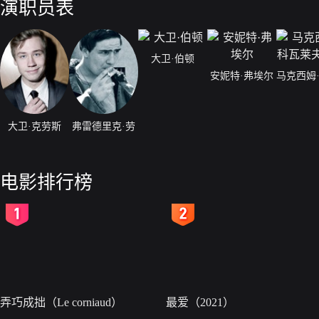
演职员表
大卫·伯顿
安妮特·弗埃尔
大卫·克劳斯
弗雷德里克·劳
电影排行榜
2
3
弄巧成拙（Le corniaud）
最爱（2021）