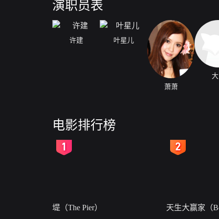
演职员表
许建
叶星儿
大
萧萧
电影排行榜
2
3
堤（The Pier）
天生大赢家（Bor