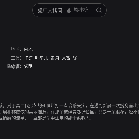
地区：
内地
主演：
许建
叶星儿
萧萧
大富
徐海龙
杨春雷
许清明
刘文
纪
播放源：
优酷
导演：
米洛
孩，对于富二代张艺的死缠烂打一直倍感头疼，在遇到新晨一次挺身而出
新晨和林依依的美丽邂逅，在那个破碎青春记忆里，只是一朵浪花，经不
烂情感的流星，一直都是命中注定的那个系铃人。