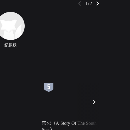
1/2
纪鹏跃
6
7
禁忌（A Story Of The South
火球（Ball 
Seas）