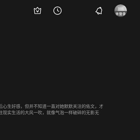
鹏跃
杜艺峰
李俊
倪雪荣
杜仕敏
后心生好感，但并不知道一直对她默默关注的佑文，才
住现实生活的大风一吹，就像气泡一样破碎的无影无