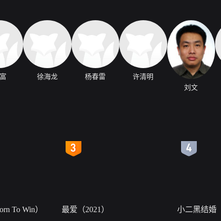
富
徐海龙
杨春雷
许清明
刘文
4
5
n To Win）
最爱（2021）
小二黑结婚