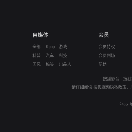
自媒体
会员
全部
Kpop
游戏
会员特权
科普
汽车
科技
会员剧场
国风
搞笑
出品人
帮助
搜狐影音
-
搜狐
请仔细阅读
搜狐视频隐私政策
、
Copyri