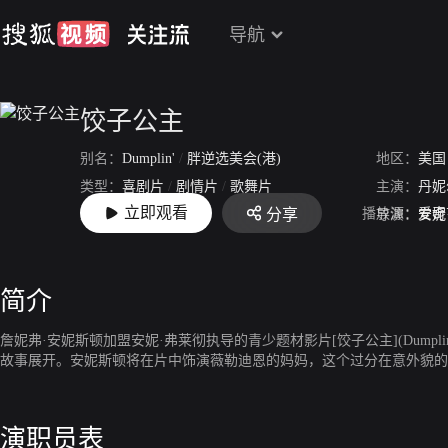
导航
饺子公主
别名：
Dumplin'
/
胖逆选美会(港)
地区：
美国
类型：
喜剧片
/
剧情片
/
歌舞片
主演：
丹妮
立即观看
播放源：
爱奇
分享
上映：
2018-12-07
导演：
安妮
简介
詹妮弗·安妮斯顿加盟安妮·弗莱彻执导的青少题材影片[饺子公主](Dum
故事展开。安妮斯顿将在片中饰演薇勒迪恩的妈妈，这个过分在意外貌的
演职员表