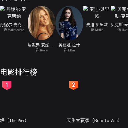
丹妮尔·麦克唐纳
麦迪·贝里欧
饰 Willowdean
饰 Millie
饰 Han
詹妮弗·安妮斯顿
奥德娅·拉什
饰 Rosie
饰 Ellen
电影排行榜
2
3
堤（The Pier）
天生大赢家（Born To Win）