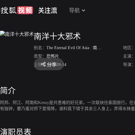
导航
南洋十大邪术
别名：
The Eternal Evil Of Asia
/
南洋十大邪降
/
南洋第
地区
类型：
恐怖片
主演
分享
上映：
1995-09-14
导演
简介
阿邦、阿江、阿南和Kenny是共患难的好兄弟，一次联袂往泰国旅行
有独钟，要乃蜜对邦下爱情降，谁料竟下错于其余三人身上，弄得水抹羞
演职员表