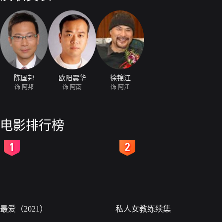
陈国邦
欧阳震华
徐锦江
饰 阿邦
饰 阿南
饰 阿江
电影排行榜
2
3
最爱（2021）
私人女教练续集