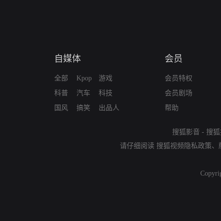
自媒体
会员
全部
Kpop
游戏
会员特权
科普
汽车
科技
会员剧场
国风
搞笑
出品人
帮助
搜狐影音
-
搜狐
请仔细阅读
搜狐视频隐私政策
、
Copyri