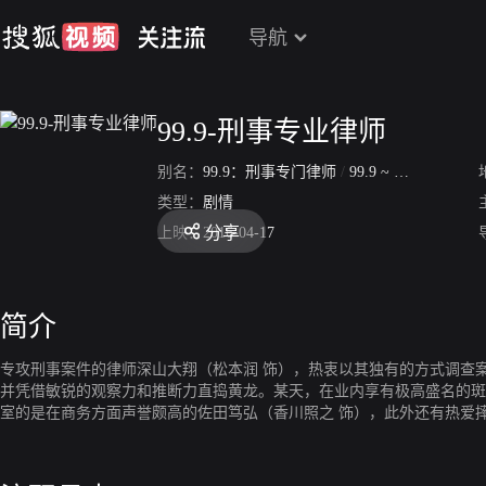
导航
99.9-刑事专业律师
别名：
99.9：刑事专门律师
/
99.9 ~ Keiji Senmon Bengoshi
类型：
剧情
分享
上映：
2016-04-17
简介
专攻刑事案件的律师深山大翔（松本润 饰），热衷以其独有的方式调查
并凭借敏锐的观察力和推断力直捣黄龙。某天，在业内享有极高盛名的斑
室的是在商务方面声誉颇高的佐田笃弘（香川照之 饰），此外还有热爱
微的关键线索时，这几名骨子里依旧热血赤诚的律师依旧全力以赴，不惜撞