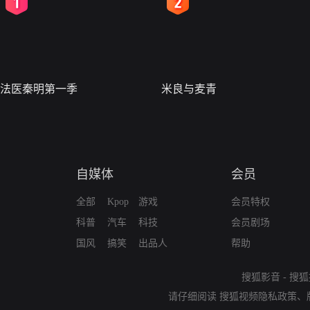
2
3
法医秦明第一季
米良与麦青
自媒体
会员
全部
Kpop
游戏
会员特权
科普
汽车
科技
会员剧场
国风
搞笑
出品人
帮助
搜狐影音
-
搜狐
请仔细阅读
搜狐视频隐私政策
、