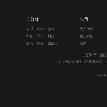
自媒体
会员
全部
Kpop
游戏
会员特权
科普
汽车
科技
会员剧场
国风
搞笑
出品人
帮助
搜狐影音
-
搜狐
请仔细阅读
搜狐视频隐私政策
、
Copyri