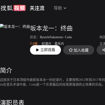
导航
坂本龙一：终曲
别名：
RyuichiSakamoto: Coda
地
7.5分
纪录片
/
音乐片
主
立即观看
加入收藏
上映：
2019-12-16
简介
这部关于日本顶级作曲家坂本龙一的纪录片，主要按照2012年到2017年
da在音乐术语中是，Coda是一个乐章最后的段落里强调终止效果的乐
演职员表