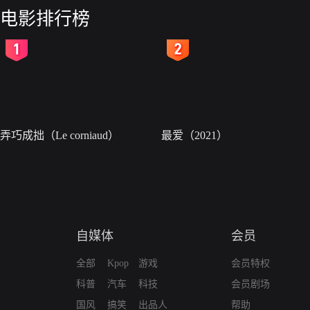
电影排行榜
2
3
弄巧成拙（Le corniaud）
最爱（2021）
自媒体
会员
全部
Kpop
游戏
会员特权
科普
汽车
科技
会员剧场
国风
搞笑
出品人
帮助