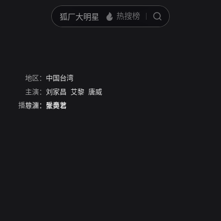
地区：
中国台湾
主演：
刘家昌
艾黎
唐威
播放源：
爱奇艺
导演：
张美君