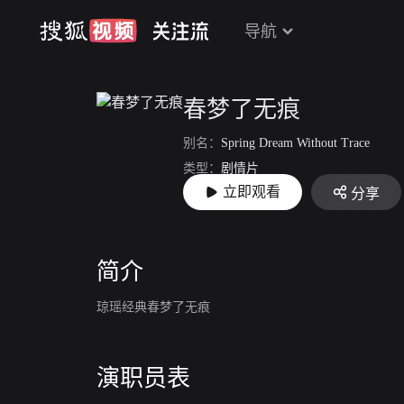
导航
春梦了无痕
别名：
Spring Dream Without Trace
类型：
剧情片
立即观看
分享
上映：
1968
简介
琼瑶经典春梦了无痕
演职员表