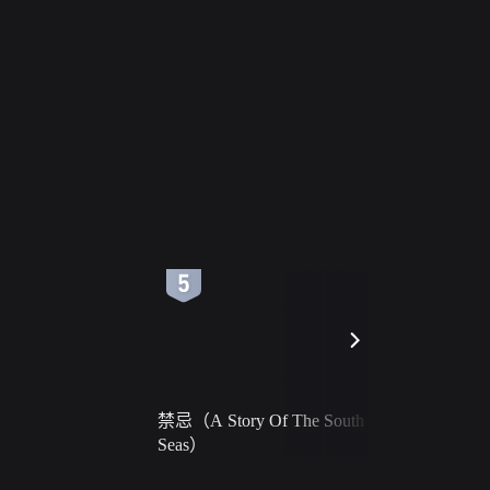
6
7
禁忌（A Story Of The South
火球（Ball 
Seas）