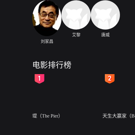
艾黎
唐威
刘家昌
电影排行榜
2
3
堤（The Pier）
天生大赢家（Bor