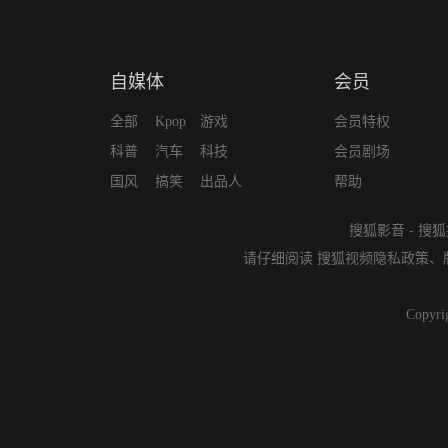
自媒体
会员
全部
Kpop
游戏
会员特权
科普
汽车
科技
会员剧场
国风
搞笑
出品人
帮助
搜狐影音
-
搜狐
请仔细阅读
搜狐视频隐私政策
、
Copyri