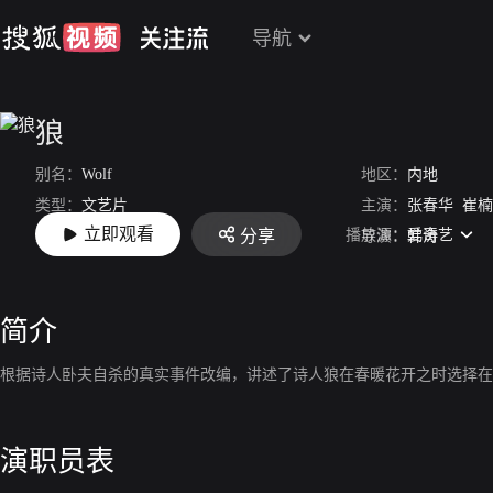
导航
狼
别名：
Wolf
地区：
内地
类型：
文艺片
主演：
张春华
崔楠
立即观看
播放源：
爱奇艺
分享
上映：
2019-12-27
导演：
韩涛
简介
根据诗人卧夫自杀的真实事件改编，讲述了诗人狼在春暖花开之时选择在
演职员表